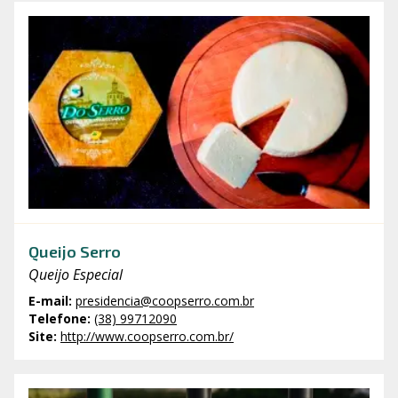
Queijo Serro
Queijo Especial
E-mail
:
presidencia@coopserro.com.br
Telefone
:
(38) 99712090
Site
:
http://www.coopserro.com.br/