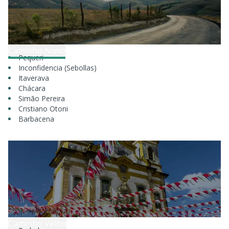
Caminho Novo
Pequeri
Inconfidencia (Sebollas)
Itaverava
Chácara
Simão Pereira
Cristiano Otoni
Barbacena
Caminho Velho