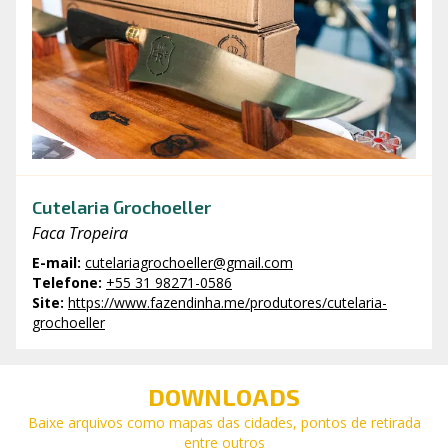
Cutelaria Grochoeller
Faca Tropeira
E-mail
:
cutelariagrochoeller@gmail.com
Telefone
:
+55 31 98271-0586
Site
:
https://www.fazendinha.me/produtores/cutelaria-
grochoeller
DOWNLOADS
Baixe arquivos como mapas das cidades, pontos de retirada
entre outros