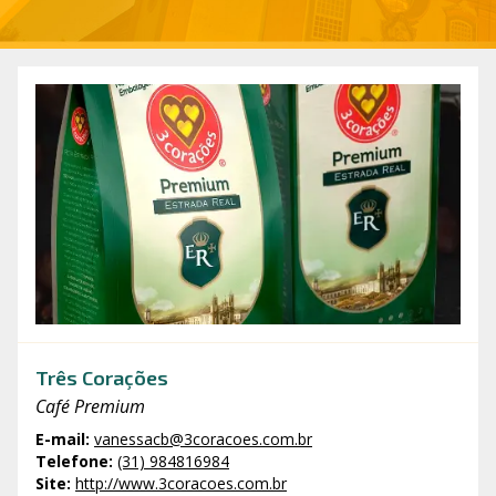
Três Corações
Café Premium
E-mail
:
vanessacb@3coracoes.com.br
Telefone
:
(31) 984816984
Site
:
http://www.3coracoes.com.br