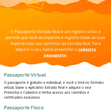
O Passaporte Estrada Real é um registro único e
permite que você acompanhe e registre todas as suas
experiências nos caminhos da Estrada Real. Para
adquirir o seu, basta preencher o
cadastro
passaporte
.
Passaporte Virtual
O passaporte é gratuito e individual, e você o terá no formato
virtual, baixe o Aplicativo Estrada Real e adquira o seu!
Preencha o Cadastro e tenha acesso aos carimbos e
certificados exclusivos.
Passaporte Físico