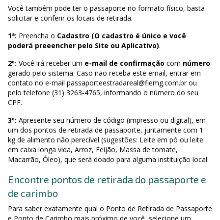
Você também pode ter o passaporte no formato físico, basta
solicitar e conferir os locais de retirada.
1ª:
Preencha o
Cadastro (O cadastro é único e você
poderá preeencher pelo Site ou Aplicativo)
.
2º:
Você irá receber um
e-mail de confirmação
com
número
gerado pelo sistema. Caso não receba este email, entrar em
contato no e-mail
passaporteestradareal@fiemg.com.br
ou
pelo telefone
(31) 3263-4765
, informando o número do seu
CPF.
3º:
Apresente seu número de código (impresso ou digital), em
um dos pontos de retirada de passaporte, juntamente com 1
kg de alimento não perecível (sugestões: Leite em pó ou leite
em caixa longa vida, Arroz, Feijão, Massa de tomate,
Macarrão, Óleo), que será doado para alguma instituição local.
Encontre pontos de retirada do passaporte e
de carimbo
Para saber exatamente qual o Ponto de Retirada de Passaporte
e Ponto de Carimbo mais próximo de você, selecione um