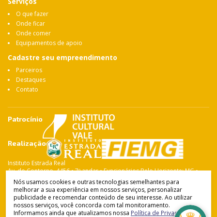
Serviços
O que fazer
Onde ficar
Onde comer
Equipamentos de apoio
Cadastre seu empreendimento
Parceiros
Destaques
Contato
Patrocínio
Realização
Instituto Estrada Real
Av. do Contorno, 4456 • 7º andar • Funcionários Belo Horizonte: MG •
CEP: 30.110-028 Fone: 31 3263-4765
Nós usamos cookies e outras tecnologias semelhantes para
melhorar a sua experiência em nossos serviços, personalizar
publicidade e recomendar conteúdo de seu interesse. Ao utilizar
nossos serviços, você concorda com tal monitoramento.
Instituto Estrada Real
© Copyright 2021-
2026
Informamos ainda que atualizamos nossa
Política de Privacidade
.
Política de Privacidade
•
Termos de Uso