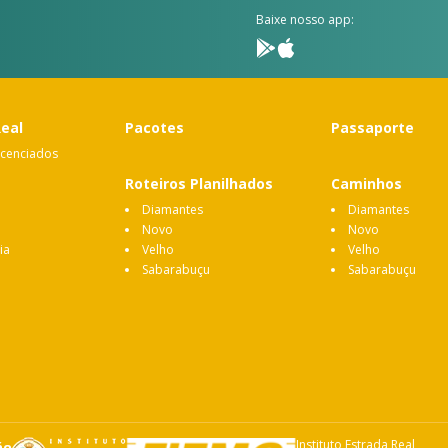
Baixe nosso app:
Real
Pacotes
Passaporte
icenciados
Roteiros Planilhados
Caminhos
Diamantes
Diamantes
Novo
Novo
ia
Velho
Velho
Sabarabuçu
Sabarabuçu
Instituto Estrada Real
ão