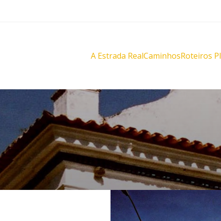
A Estrada Real
Caminhos
Roteiros P
Diamantes
Diamante
Novo
Novo
Velho
Velho
Sabarabuçu
Sabarabu