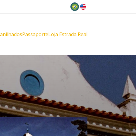
Idioma
lanilhados
Passaporte
Loja Estrada Real
s
çu