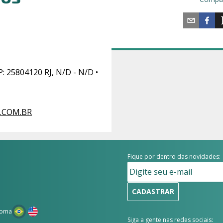
 25804120 RJ, N/D - N/D •
.COM.BR
Fique por dentro das novidades:
CADASTRAR
ioma
Siga a gente nas redes sociais: