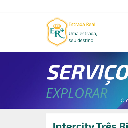
Estrada Real
Uma estrada,
seu destino
SERVIÇ
EXPLORAR
O 
Intercity Três R