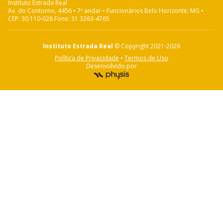
Instituto Estrada Real
Av. do Contorno, 4456 • 7º andar • Funcionários Belo Horizonte: MG •
CEP: 30.110-028 Fone: 31 3263-4765
Instituto Estrada Real
© Copyright 2021-
2026
Política de Privacidade
•
Termos de Uso
Desenvolvido por