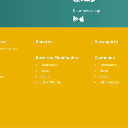
Baixe nosso app:
Real
Pacotes
Passaporte
icenciados
Roteiros Planilhados
Caminhos
Diamantes
Diamantes
Novo
Novo
ia
Velho
Velho
Sabarabuçu
Sabarabuçu