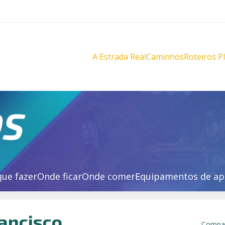
A Estrada Real
Caminhos
Roteiros P
Diamantes
Diamante
Novo
Novo
Velho
Velho
Sabarabuçu
Sabarabu
OS
que fazer
Onde ficar
Onde comer
Equipamentos de ap
ancisco
Compar