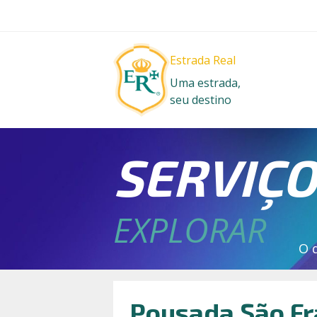
Estrada Real
Uma estrada,
seu destino
SERVIÇ
EXPLORAR
O 
Pousada São Fr