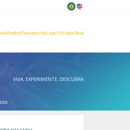
Idioma
lanilhados
Passaporte
Loja Estrada Real
s
çu
VIVA, EXPERIMENTE, DESCUBRA
oio
tilhe esta página