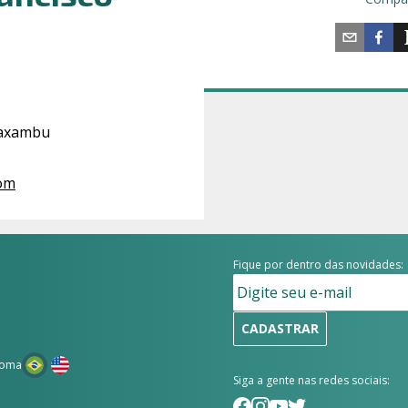
 Caxambu
com
Fique por dentro das novidades:
CADASTRAR
ioma
Siga a gente nas redes sociais: