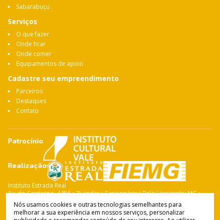
Sabarabuçu
Serviços
O que fazer
Onde ficar
Onde comer
Equipamentos de apoio
Cadastre seu empreendimento
Parceiros
Destaques
Contato
Patrocínio
Realização
Instituto Estrada Real
Av. do Contorno, 4456 • 7º andar • Funcionários Belo Horizonte: MG •
CEP: 30.110-028 Fone: 31 3263-4765
Nós usamos cookies e outras tecnologias semelhantes para
melhorar a sua experiência em nossos serviços, personalizar