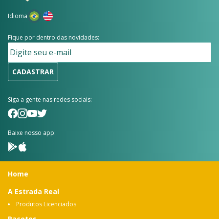
Idioma
Fique por dentro das novidades:
CADASTRAR
Siga a gente nas redes sociais:
Baixe nosso app:
Home
A Estrada Real
Produtos Licenciados
Pacotes