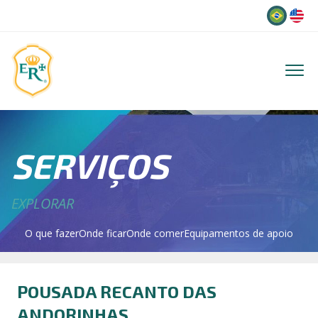
Idioma
SERVIÇOS
EXPLORAR
O que fazer
Onde ficar
Onde comer
Equipamentos de apoio
POUSADA RECANTO DAS
ANDORINHAS