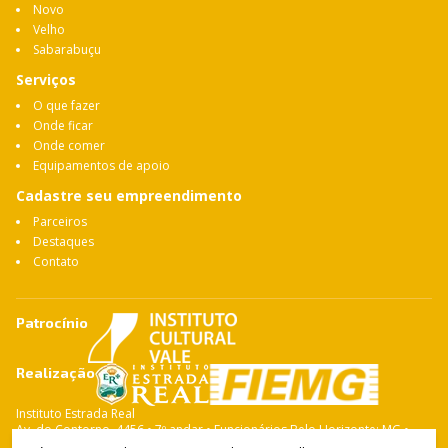
Novo
Velho
Sabarabuçu
Serviços
O que fazer
Onde ficar
Onde comer
Equipamentos de apoio
Cadastre seu empreendimento
Parceiros
Destaques
Contato
Patrocínio
Realização
Instituto Estrada Real
Av. do Contorno, 4456 • 7º andar • Funcionários Belo Horizonte: MG •
CEP: 30.110-028 Fone: 31 3263-4765