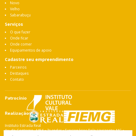
Novo
Velho
Sabarabuçu
Serviços
O que fazer
Onde ficar
Onde comer
Equipamentos de apoio
Cadastre seu empreendimento
Parceiros
Destaques
Contato
Patrocínio
Realização
Instituto Estrada Real
Av. do Contorno, 4456 • 7º andar • Funcionários Belo Horizonte: MG •
CEP: 30.110-028 Fone: 31 3263-4765