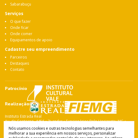
Sabarabuçu
Serviços
O que fazer
Onde ficar
Onde comer
Equipamentos de apoio
Cadastre seu empreendimento
Parceiros
Destaques
Contato
Patrocínio
Realização
Instituto Estrada Real
Av. do Contorno, 4456 • 7º andar • Funcionários Belo Horizonte: MG •
CEP: 30.110-028 Fone: 31 3263-4765
Nós usamos cookies e outras tecnologias semelhantes para
melhorar a sua experiência em nossos serviços, personalizar