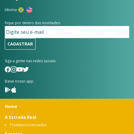
Idioma
Fique por dentro das novidades:
CADASTRAR
Siga a gente nas redes sociais:
Baixe nosso app:
Home
A Estrada Real
Produtos Licenciados
Pacotes