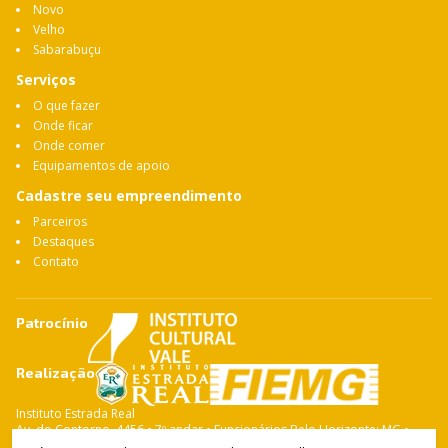
Novo
Velho
Sabarabuçu
Serviços
O que fazer
Onde ficar
Onde comer
Equipamentos de apoio
Cadastre seu empreendimento
Parceiros
Destaques
Contato
Patrocínio
Realização
Instituto Estrada Real
Av. do Contorno, 4456 • 7º andar • Funcionários Belo Horizonte: MG •
CEP: 30.110-028 Fone: 31 3263-4765