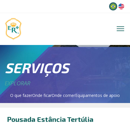
Idioma
SERVIÇOS
EXPLORAR
O que fazer
Onde ficar
Onde comer
Equipamentos de apoio
Pousada Estância Tertúlia