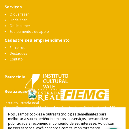
Serviços
O que fazer
Onde ficar
Onde comer
Equipamentos de apoio
Cadastre seu empreendimento
Parceiros
Destaques
Contato
Patrocínio
Realização
Instituto Estrada Real
Av. do Contorno, 4456 • 7º andar • Funcionários Belo Horizonte: MG •
CEP: 30.110-028 Fone: 31 3263-4765
Nós usamos cookies e outras tecnologias semelhantes para
melhorar a sua experiência em nossos serviços, personalizar
publicidade e recomendar conteúdo de seu interesse. Ao utilizar
nossos serviços, você concorda com tal monitoramento.
Instituto Estrada Real
© Copyright 2021-
2026