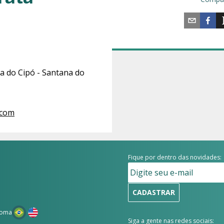
ra do Cipó - Santana do
.com
Fique por dentro das novidades:
CADASTRAR
ioma
Siga a gente nas redes sociais: