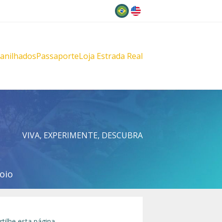
Idioma
lanilhados
Passaporte
Loja Estrada Real
s
çu
VIVA, EXPERIMENTE, DESCUBRA
oio
tilhe esta página