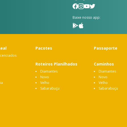
Baixe nosso app:
Real
Pacotes
Passaporte
icenciados
Roteiros Planilhados
Caminhos
Diamantes
Diamantes
Novo
Novo
ia
Velho
Velho
Sabarabuçu
Sabarabuçu