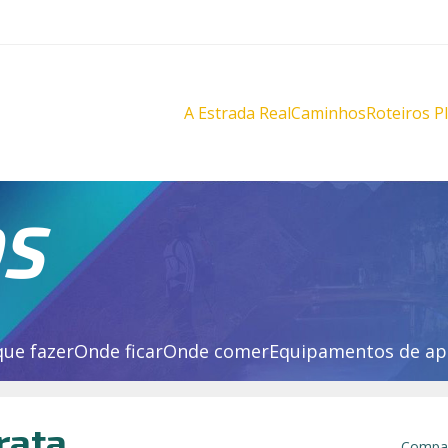
A Estrada Real
Caminhos
Roteiros P
Diamantes
Diamante
Novo
Novo
Velho
Velho
Sabarabuçu
Sabarabu
OS
que fazer
Onde ficar
Onde comer
Equipamentos de ap
rata
Compar