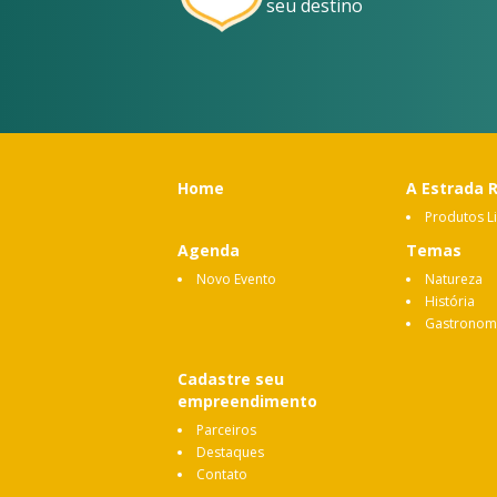
seu destino
Home
A Estrada 
Produtos L
Agenda
Temas
Novo Evento
Natureza
História
Gastronom
Cadastre seu
empreendimento
Parceiros
Destaques
Contato