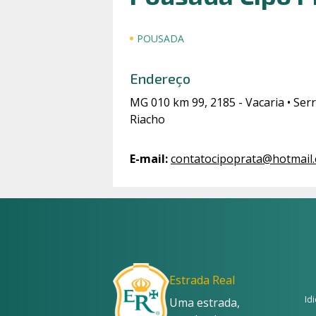
POUSADA
Endereço
MG 010 km 99, 2185 - Vacaria • Ser
Riacho
E-mail
:
contatocipoprata@hotmail
Estrada Real
Id
Uma estrada,