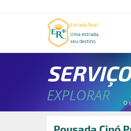
Estrada Real
Uma estrada,
seu destino
SERVIÇ
EXPLORAR
O 
Pousada Cipó P