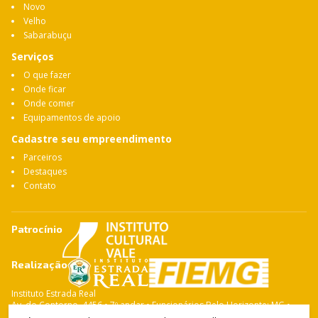
Novo
Velho
Sabarabuçu
Serviços
O que fazer
Onde ficar
Onde comer
Equipamentos de apoio
Cadastre seu empreendimento
Parceiros
Destaques
Contato
Patrocínio
Realização
Instituto Estrada Real
Av. do Contorno, 4456 • 7º andar • Funcionários Belo Horizonte: MG •
CEP: 30.110-028 Fone: 31 3263-4765