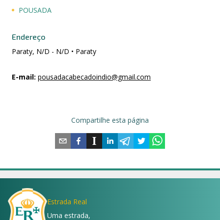
POUSADA
Endereço
Paraty, N/D - N/D • Paraty
E-mail
:
pousadacabecadoindio@gmail.com
Compartilhe esta página
Estrada Real
Uma estrada,