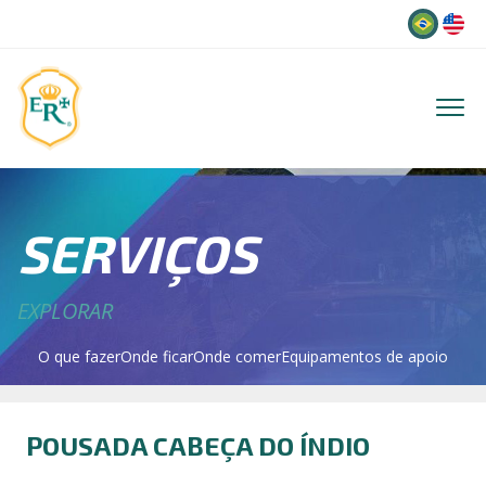
Idioma
SERVIÇOS
EXPLORAR
O que fazer
Onde ficar
Onde comer
Equipamentos de apoio
POUSADA CABEÇA DO ÍNDIO