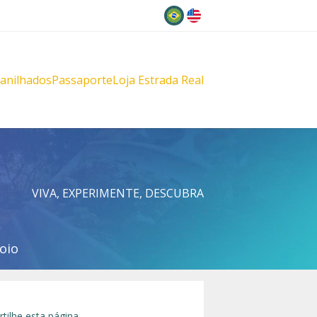
Idioma
lanilhados
Passaporte
Loja Estrada Real
s
çu
VIVA, EXPERIMENTE, DESCUBRA
oio
tilhe esta página