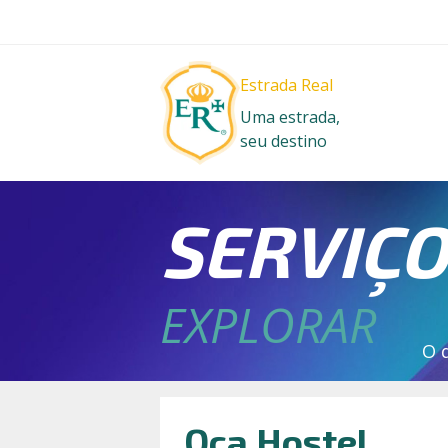
Estrada Real
Uma estrada,
seu destino
SERVIÇ
EXPLORAR
O 
Oca Hostel ,