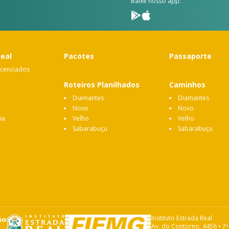
Baixe nosso app:
Real
Pacotes
Passaporte
icenciados
Roteiros Planilhados
Caminhos
Diamantes
Diamantes
Novo
Novo
ia
Velho
Velho
Sabarabuçu
Sabarabuçu
Instituto Estrada Real
ão
Av. do Contorno, 4456 • 7º