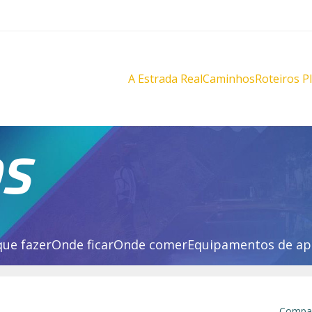
A Estrada Real
Caminhos
Roteiros P
Diamantes
Diamante
Novo
Novo
Velho
Velho
Sabarabuçu
Sabarabu
OS
que fazer
Onde ficar
Onde comer
Equipamentos de ap
Compar