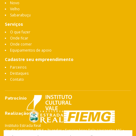
Novo
Velho
Sabarabuçu
Serviços
O que fazer
Onde ficar
Onde comer
Equipamentos de apoio
Cadastre seu empreendimento
Parceiros
Destaques
Contato
Patrocínio
Realização
Instituto Estrada Real
Av. do Contorno, 4456 • 7º andar • Funcionários Belo Horizonte: MG •
CEP: 30.110-028 Fone: 31 3263-4765