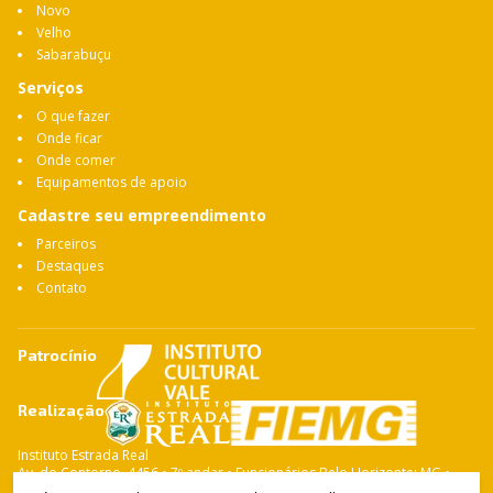
Novo
Velho
Sabarabuçu
Serviços
O que fazer
Onde ficar
Onde comer
Equipamentos de apoio
Cadastre seu empreendimento
Parceiros
Destaques
Contato
Patrocínio
Realização
Instituto Estrada Real
Av. do Contorno, 4456 • 7º andar • Funcionários Belo Horizonte: MG •
CEP: 30.110-028 Fone: 31 3263-4765