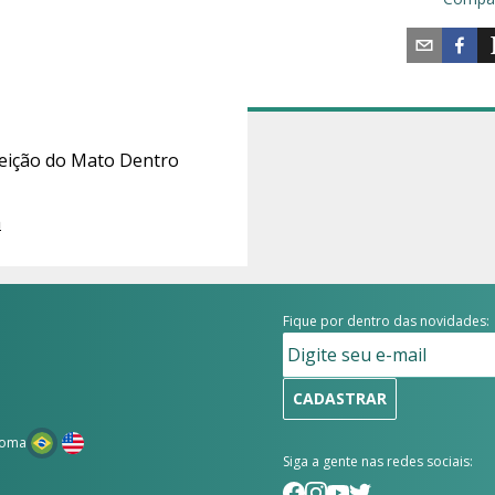
nceição do Mato Dentro
m
Fique por dentro das novidades:
CADASTRAR
ioma
Siga a gente nas redes sociais: