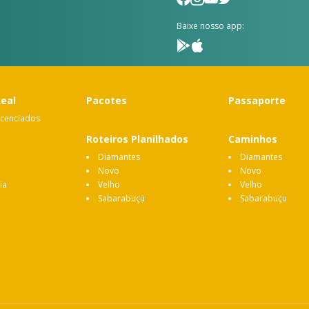
Baixe nosso app:
Real
Pacotes
Passaporte
icenciados
Roteiros Planilhados
Caminhos
Diamantes
Diamantes
Novo
Novo
ia
Velho
Velho
Sabarabuçu
Sabarabuçu