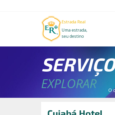
Estrada Real
Uma estrada,
seu destino
SERVIÇ
EXPLORAR
O 
Cuiabá Hotel