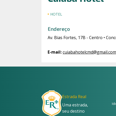
HOTEL
Endereço
Av. Bias Fortes, 17B - Centro • Co
E-mail
:
cuiabahotelcmd@gmail.co
Estrada Real
Id
Uma estrada,
seu destino