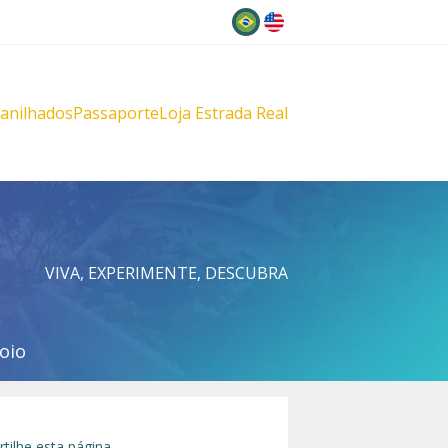
Idioma
lanilhados
Passaporte
Loja Estrada Real
s
çu
VIVA, EXPERIMENTE, DESCUBRA
oio
tilhe esta página