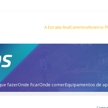
A Estrada Real
Caminhos
Roteiros P
Diamantes
Diamante
Novo
Novo
Velho
Velho
Sabarabuçu
Sabarabu
OS
que fazer
Onde ficar
Onde comer
Equipamentos de ap
Compar