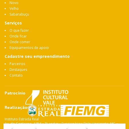
Novo
Velho
Sabarabuçu
Serviços
O que fazer
Onde ficar
Onde comer
Equipamentos de apoio
Cadastre seu empreendimento
Parceiros
Destaques
Contato
Patrocínio
Realização
Instituto Estrada Real
Av. do Contorno, 4456 • 7º andar • Funcionários Belo Horizonte: MG •
CEP: 30.110-028 Fone: 31 3263-4765