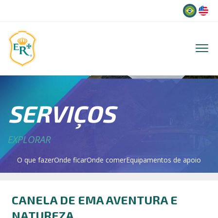
Idioma
SERVIÇOS
EXPLORAR
O que fazer
Onde ficar
Onde comer
Equipamentos de apoio
CANELA DE EMA AVENTURA E
NATUREZA