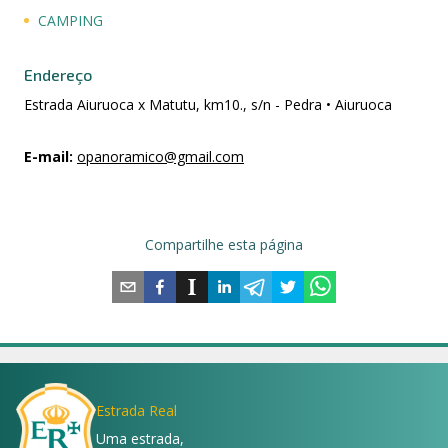
CAMPING
Endereço
Estrada Aiuruoca x Matutu, km10., s/n - Pedra • Aiuruoca
E-mail
:
opanoramico@gmail.com
Compartilhe esta página
Estrada Real
Uma estrada,