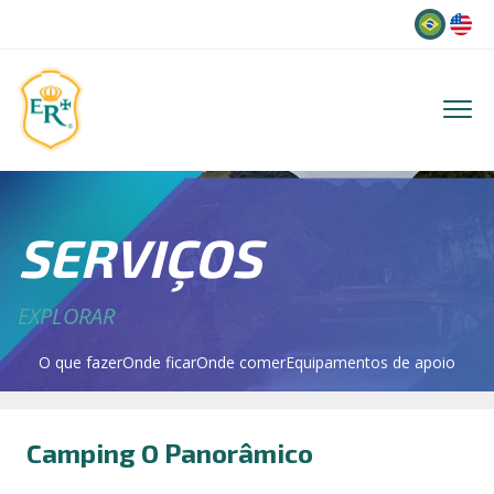
Idioma
SERVIÇOS
EXPLORAR
O que fazer
Onde ficar
Onde comer
Equipamentos de apoio
Camping O Panorâmico