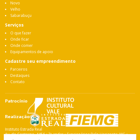
Novo
Velho
Sabarabuçu
Serviços
O que fazer
Onde ficar
Onde comer
Equipamentos de apoio
Cadastre seu empreendimento
Parceiros
Destaques
Contato
Patrocínio
Realização
Instituto Estrada Real
Av. do Contorno, 4456 • 7º andar • Funcionários Belo Horizonte: MG •
CEP: 30.110-028 Fone: 31 3263-4765