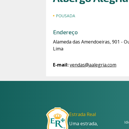
POUSADA
Endereço
Alameda das Amendoeiras, 901 - O
Lima
E-mail
:
vendas@aalegria.com
Estrada Real
Id
Uma estrada,