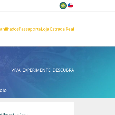
Idioma
lanilhados
Passaporte
Loja Estrada Real
s
çu
VIVA, EXPERIMENTE, DESCUBRA
oio
tilhe esta página