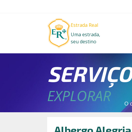
Estrada Real
Uma estrada,
seu destino
SERVIÇ
EXPLORAR
O 
Albergo Alegria