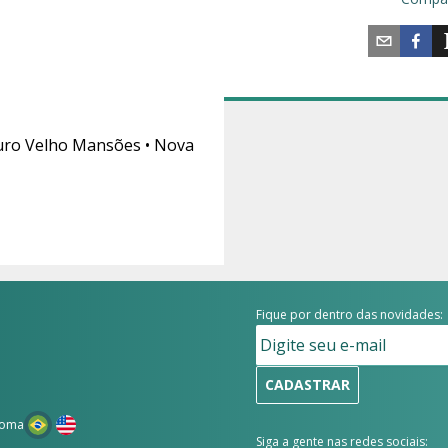
uro Velho Mansões • Nova
Fique por dentro das novidades:
CADASTRAR
ioma
Siga a gente nas redes sociais: