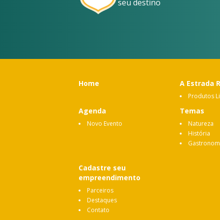
seu destino
Home
A Estrada 
Produtos L
Agenda
Temas
Novo Evento
Natureza
História
Gastronom
Cadastre seu
empreendimento
Parceiros
Destaques
Contato