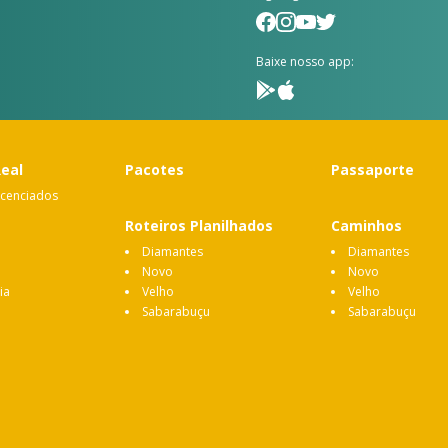
Baixe nosso app:
Real
Pacotes
Passaporte
icenciados
Roteiros Planilhados
Caminhos
Diamantes
Diamantes
Novo
Novo
ia
Velho
Velho
Sabarabuçu
Sabarabuçu