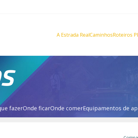
A Estrada Real
Caminhos
Roteiros P
Diamantes
Diamante
Novo
Novo
Velho
Velho
Sabarabuçu
Sabarabu
OS
que fazer
Onde ficar
Onde comer
Equipamentos de ap
Compar