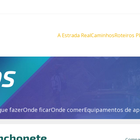
A Estrada Real
Caminhos
Roteiros P
Diamantes
Diamante
Novo
Novo
Velho
Velho
Sabarabuçu
Sabarabu
OS
que fazer
Onde ficar
Onde comer
Equipamentos de ap
anchonete
Compar