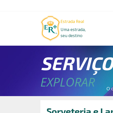
Estrada Real
Uma estrada,
seu destino
SERVIÇ
EXPLORAR
O 
Sorveteria e L