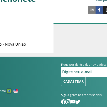
o • Nova União
Fique por dentro das novidades:
CADASTRAR
ioma
Siga a gente nas redes sociais: