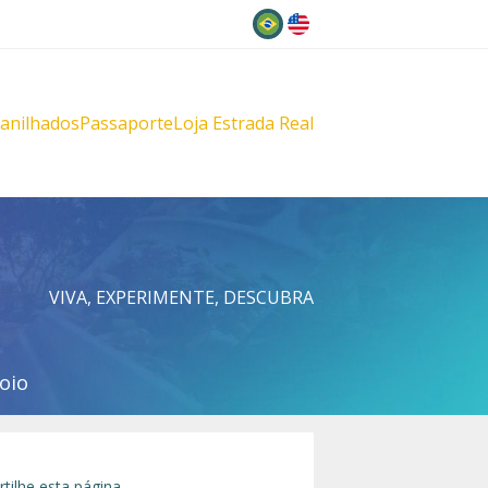
Idioma
lanilhados
Passaporte
Loja Estrada Real
s
çu
VIVA, EXPERIMENTE, DESCUBRA
oio
tilhe esta página