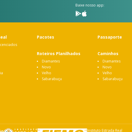
Baixe nosso app:
Real
Pacotes
Passaporte
icenciados
Roteiros Planilhados
Caminhos
Diamantes
Diamantes
Novo
Novo
ia
Velho
Velho
Sabarabuçu
Sabarabuçu
Instituto Estrada Real
ão