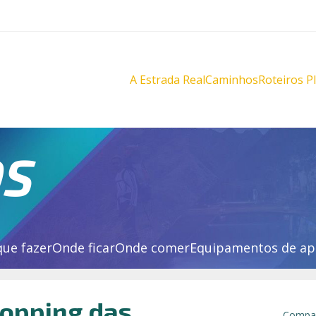
A Estrada Real
Caminhos
Roteiros P
Diamantes
Diamante
Novo
Novo
Velho
Velho
Sabarabuçu
Sabarabu
OS
que fazer
Onde ficar
Onde comer
Equipamentos de ap
opping das
Compar