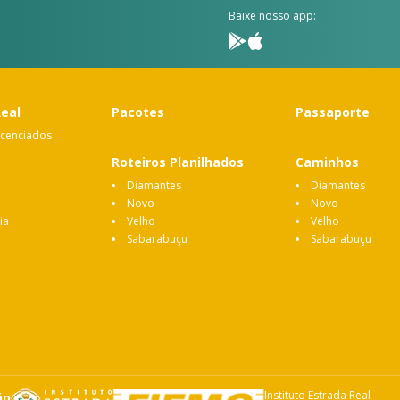
Baixe nosso app:
Real
Pacotes
Passaporte
icenciados
Roteiros Planilhados
Caminhos
Diamantes
Diamantes
Novo
Novo
ia
Velho
Velho
Sabarabuçu
Sabarabuçu
Instituto Estrada Real
ão