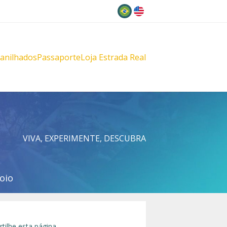
Idioma
lanilhados
Passaporte
Loja Estrada Real
s
çu
VIVA, EXPERIMENTE, DESCUBRA
oio
tilhe esta página