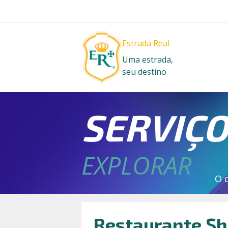
Estrada Real
Uma estrada,
seu destino
SERVIÇ
EXPLORAR
O 
Restaurante Sh