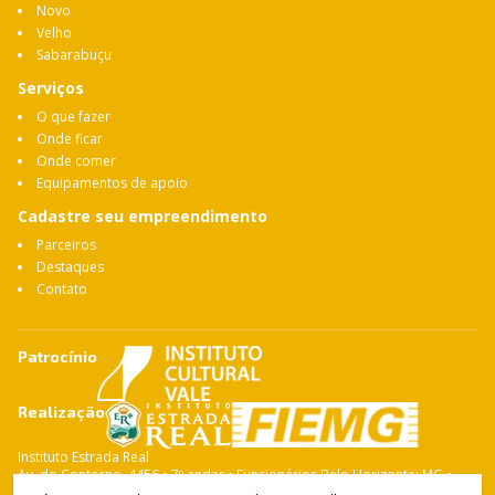
Novo
Velho
Sabarabuçu
Serviços
O que fazer
Onde ficar
Onde comer
Equipamentos de apoio
Cadastre seu empreendimento
Parceiros
Destaques
Contato
Patrocínio
Realização
Instituto Estrada Real
Av. do Contorno, 4456 • 7º andar • Funcionários Belo Horizonte: MG •
CEP: 30.110-028 Fone: 31 3263-4765