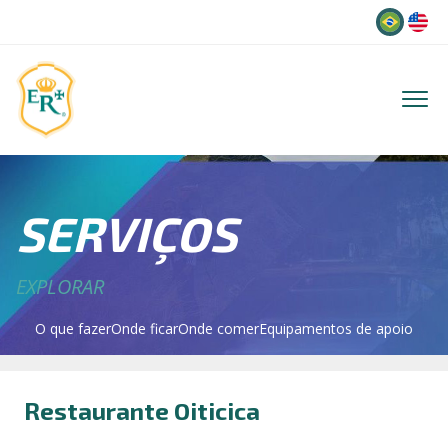
Idioma
SERVIÇOS
EXPLORAR
O que fazer
Onde ficar
Onde comer
Equipamentos de apoio
Restaurante Oiticica