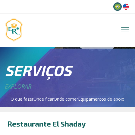
Idioma
SERVIÇOS
EXPLORAR
O que fazer
Onde ficar
Onde comer
Equipamentos de apoio
Restaurante El Shaday