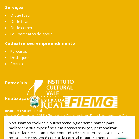
Serviços
O que fazer
Onde ficar
Onde comer
Equipamentos de apoio
Cadastre seu empreendimento
Parceiros
Destaques
Contato
Patrocínio
Realização
Instituto Estrada Real
Av. do Contorno, 4456 • 7º andar • Funcionários Belo Horizonte: MG •
CEP: 30.110-028 Fone: 31 3263-4765
Nós usamos cookies e outras tecnologias semelhantes para
melhorar a sua experiência em nossos serviços, personalizar
publicidade e recomendar conteúdo de seu interesse. Ao utilizar
nossos serviços, você concorda com tal monitoramento.
Instituto Estrada Real
© Copyright 2021-
2026