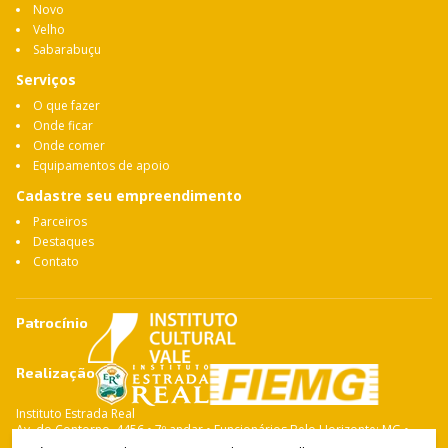
Novo
Velho
Sabarabuçu
Serviços
O que fazer
Onde ficar
Onde comer
Equipamentos de apoio
Cadastre seu empreendimento
Parceiros
Destaques
Contato
Patrocínio
Realização
Instituto Estrada Real
Av. do Contorno, 4456 • 7º andar • Funcionários Belo Horizonte: MG •
CEP: 30.110-028 Fone: 31 3263-4765