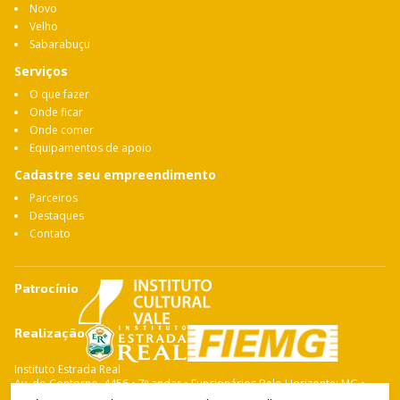
Novo
Velho
Sabarabuçu
Serviços
O que fazer
Onde ficar
Onde comer
Equipamentos de apoio
Cadastre seu empreendimento
Parceiros
Destaques
Contato
Patrocínio
Realização
Instituto Estrada Real
Av. do Contorno, 4456 • 7º andar • Funcionários Belo Horizonte: MG •
CEP: 30.110-028 Fone: 31 3263-4765