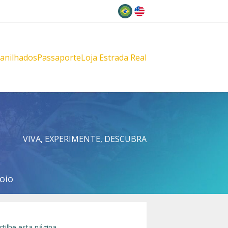
Idioma
lanilhados
Passaporte
Loja Estrada Real
s
çu
VIVA, EXPERIMENTE, DESCUBRA
oio
tilhe esta página