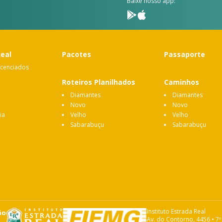
Baixe nosso app:
Real
Pacotes
Passaporte
icenciados
Roteiros Planilhados
Caminhos
Diamantes
Diamantes
Novo
Novo
ia
Velho
Velho
Sabarabuçu
Sabarabuçu
Instituto Estrada Real
ão
Av. do Contorno, 4456 • 7º