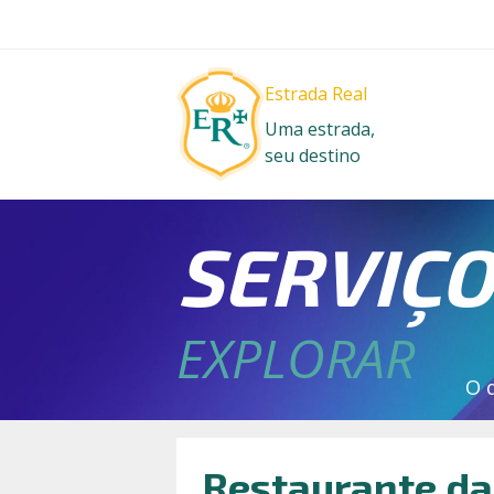
Estrada Real
Uma estrada,
seu destino
SERVIÇ
EXPLORAR
O 
Restaurante da