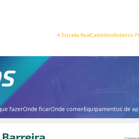
A Estrada Real
Caminhos
Roteiros P
Diamantes
Diamante
Novo
Novo
Velho
Velho
Sabarabuçu
Sabarabu
OS
que fazer
Onde ficar
Onde comer
Equipamentos de ap
 Barreira
Compar