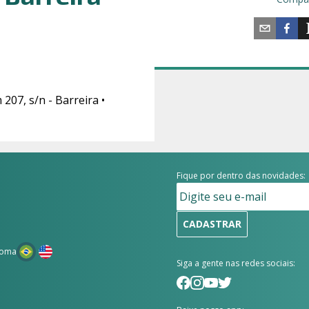
207, s/n - Barreira •
Fique por dentro das novidades:
CADASTRAR
ioma
Siga a gente nas redes sociais: