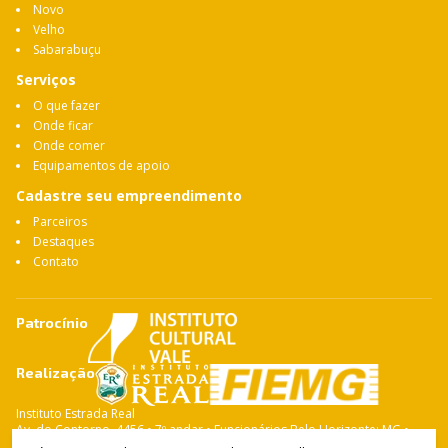
Novo
Velho
Sabarabuçu
Serviços
O que fazer
Onde ficar
Onde comer
Equipamentos de apoio
Cadastre seu empreendimento
Parceiros
Destaques
Contato
Patrocínio
Realização
Instituto Estrada Real
Av. do Contorno, 4456 • 7º andar • Funcionários Belo Horizonte: MG •
CEP: 30.110-028 Fone: 31 3263-4765