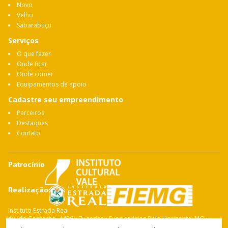
Novo
Velho
Sabarabuçu
Serviços
O que fazer
Onde ficar
Onde comer
Equipamentos de apoio
Cadastre seu empreendimento
Parceiros
Destaques
Contato
Patrocínio
Realização
Instituto Estrada Real
Av. do Contorno, 4456 • 7º andar • Funcionários Belo Horizonte: MG •
CEP: 30.110-028 Fone: 31 3263-4765