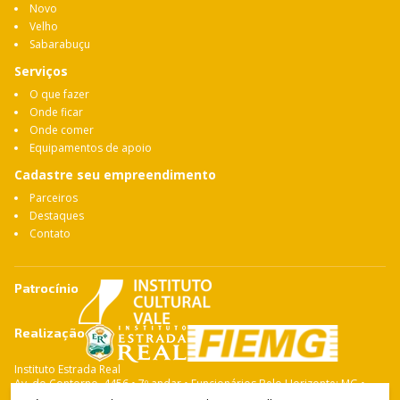
Novo
Velho
Sabarabuçu
Serviços
O que fazer
Onde ficar
Onde comer
Equipamentos de apoio
Cadastre seu empreendimento
Parceiros
Destaques
Contato
Patrocínio
Realização
Instituto Estrada Real
Av. do Contorno, 4456 • 7º andar • Funcionários Belo Horizonte: MG •
CEP: 30.110-028 Fone: 31 3263-4765