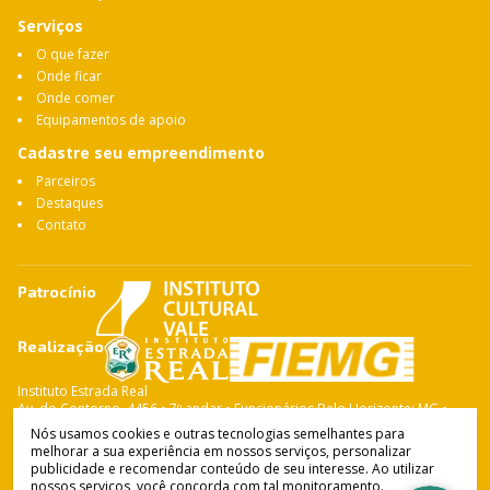
Serviços
O que fazer
Onde ficar
Onde comer
Equipamentos de apoio
Cadastre seu empreendimento
Parceiros
Destaques
Contato
Patrocínio
Realização
Instituto Estrada Real
Av. do Contorno, 4456 • 7º andar • Funcionários Belo Horizonte: MG •
CEP: 30.110-028 Fone: 31 3263-4765
Nós usamos cookies e outras tecnologias semelhantes para
melhorar a sua experiência em nossos serviços, personalizar
publicidade e recomendar conteúdo de seu interesse. Ao utilizar
nossos serviços, você concorda com tal monitoramento.
Instituto Estrada Real
© Copyright 2021-
2026