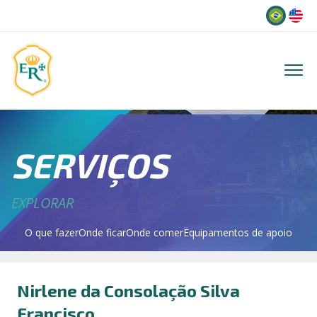
Idioma
SERVIÇOS
EXPLORAR
O que fazer
Onde ficar
Onde comer
Equipamentos de apoio
Nirlene da Consolação Silva
Francisco