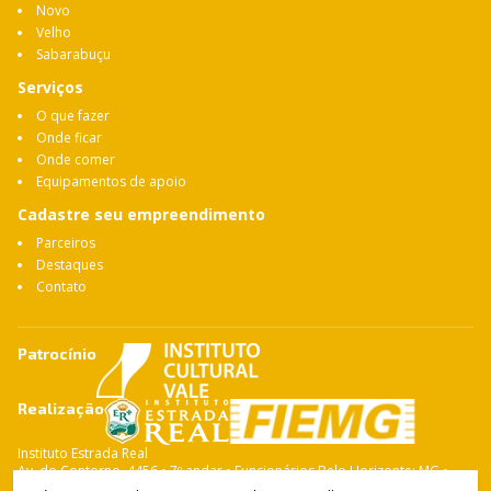
Novo
Velho
Sabarabuçu
Serviços
O que fazer
Onde ficar
Onde comer
Equipamentos de apoio
Cadastre seu empreendimento
Parceiros
Destaques
Contato
Patrocínio
Realização
Instituto Estrada Real
Av. do Contorno, 4456 • 7º andar • Funcionários Belo Horizonte: MG •
CEP: 30.110-028 Fone: 31 3263-4765