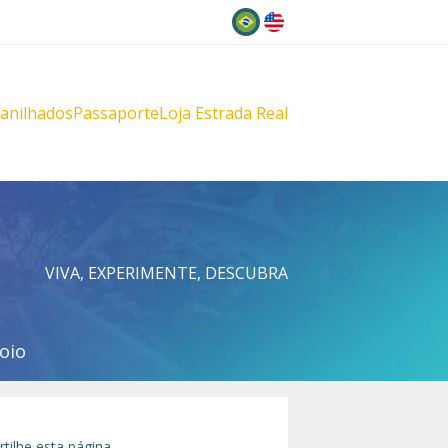
Idioma
lanilhados
Passaporte
Loja Estrada Real
s
çu
VIVA, EXPERIMENTE, DESCUBRA
oio
tilhe esta página