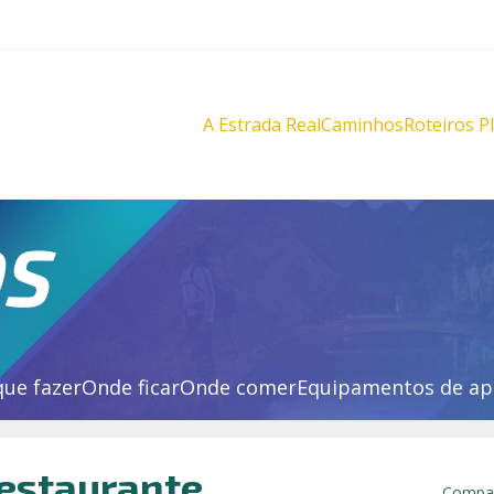
A Estrada Real
Caminhos
Roteiros P
Diamantes
Diamante
Novo
Novo
Velho
Velho
Sabarabuçu
Sabarabu
OS
que fazer
Onde ficar
Onde comer
Equipamentos de ap
estaurante
Compar