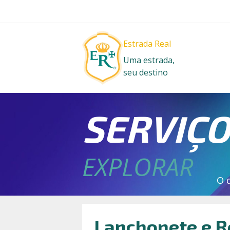
Estrada Real
Uma estrada,
seu destino
SERVIÇ
EXPLORAR
O 
Lanchonete e R