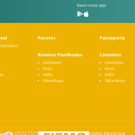
Baixe nosso app:
Real
Pacotes
Passaporte
icenciados
Roteiros Planilhados
Caminhos
Diamantes
Diamantes
Novo
Novo
ia
Velho
Velho
Sabarabuçu
Sabarabuçu
Instituto Estrada Real
ão