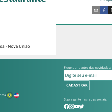
ida • Nova União
Fique por dentro das novidades:
CADASTRAR
ioma
Siga a gente nas redes sociais: