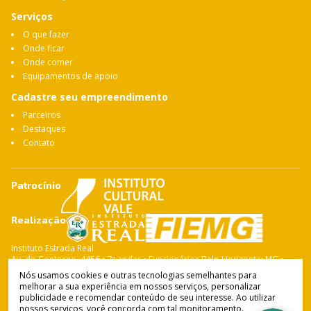
Serviços
O que fazer
Onde ficar
Onde comer
Equipamentos de apoio
Cadastre seu empreendimento
Parceiros
Destaques
Contato
Patrocínio
Realização
Instituto Estrada Real
Av. do Contorno, 4456 • 7º andar • Funcionários Belo Horizonte: MG •
CEP: 30.110-028 Fone: 31 3263-4765
Nós usamos cookies e outras tecnologias semelhantes para
melhorar a sua experiência em nossos serviços, personalizar
publicidade e recomendar conteúdo de seu interesse. Ao utilizar
nossos serviços, você concorda com tal monitoramento.
Instituto Estrada Real
© Copyright 2021-
2026