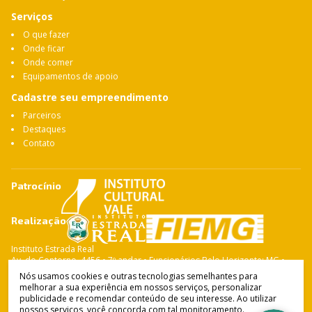
Serviços
O que fazer
Onde ficar
Onde comer
Equipamentos de apoio
Cadastre seu empreendimento
Parceiros
Destaques
Contato
Patrocínio
Realização
Instituto Estrada Real
Av. do Contorno, 4456 • 7º andar • Funcionários Belo Horizonte: MG •
CEP: 30.110-028 Fone: 31 3263-4765
Nós usamos cookies e outras tecnologias semelhantes para
melhorar a sua experiência em nossos serviços, personalizar
publicidade e recomendar conteúdo de seu interesse. Ao utilizar
nossos serviços, você concorda com tal monitoramento.
Instituto Estrada Real
© Copyright 2021-
2026