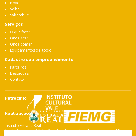
Novo
Velho
Sabarabuçu
Serviços
O que fazer
Onde ficar
Onde comer
Equipamentos de apoio
Cadastre seu empreendimento
Parceiros
Destaques
Contato
Patrocínio
Realização
Instituto Estrada Real
Av. do Contorno, 4456 • 7º andar • Funcionários Belo Horizonte: MG •
CEP: 30.110-028 Fone: 31 3263-4765