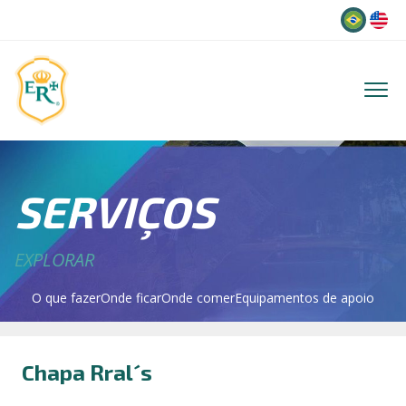
Idioma
SERVIÇOS
EXPLORAR
O que fazer
Onde ficar
Onde comer
Equipamentos de apoio
Chapa Rral´s