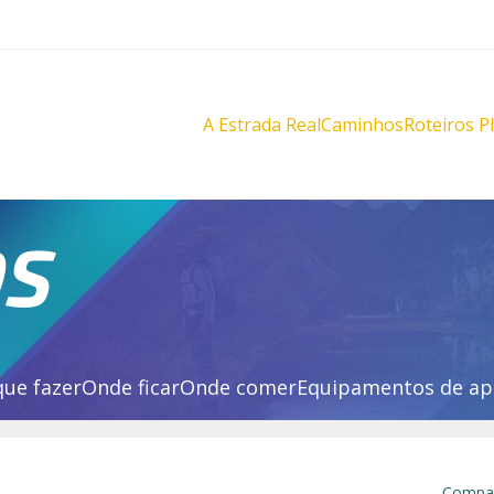
A Estrada Real
Caminhos
Roteiros P
Diamantes
Diamante
Novo
Novo
Velho
Velho
Sabarabuçu
Sabarabu
OS
que fazer
Onde ficar
Onde comer
Equipamentos de ap
Compar