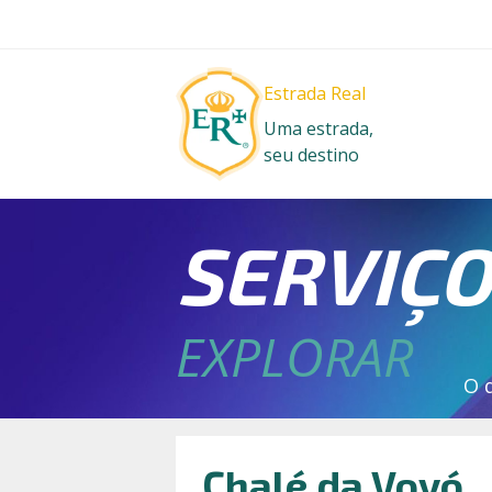
Estrada Real
Uma estrada,
seu destino
SERVIÇ
EXPLORAR
O 
Chalé da Vovó