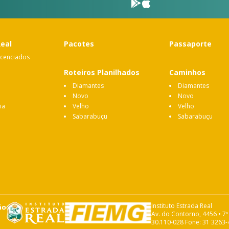
Real
Pacotes
Passaporte
icenciados
Roteiros Planilhados
Caminhos
Diamantes
Diamantes
Novo
Novo
ia
Velho
Velho
Sabarabuçu
Sabarabuçu
Instituto Estrada Real
ão
Av. do Contorno, 4456 • 7º
30.110-028 Fone: 31 3263