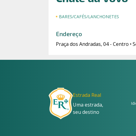
BARES/CAFÉS/LANCHONETES
Endereço
Praça dos Andradas, 04 - Centro •
Estrada Real
Id
Uma estrada,
seu destino