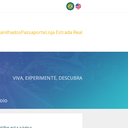
Idioma
lanilhados
Passaporte
Loja Estrada Real
s
çu
VIVA, EXPERIMENTE, DESCUBRA
oio
tilhe esta página