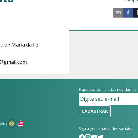
tro • Maria da Fé
e@gmail.com
Fique por dentro das novidades:
CADASTRAR
ioma
Siga a gente nas redes sociais: