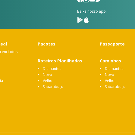
Baixe nosso app:
Real
Pacotes
Passaporte
icenciados
Roteiros Planilhados
Caminhos
Diamantes
Diamantes
Novo
Novo
ia
Velho
Velho
Sabarabuçu
Sabarabuçu