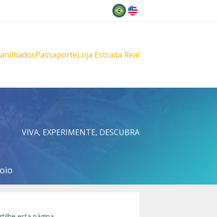
Idioma
lanilhados
Passaporte
Loja Estrada Real
s
çu
VIVA, EXPERIMENTE, DESCUBRA
oio
tilhe esta página