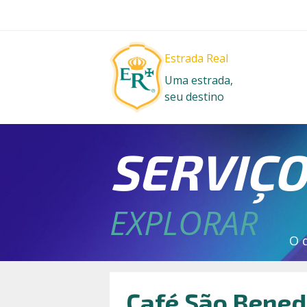
Estrada Real
Uma estrada,
seu destino
SERVIÇ
EXPLORAR
O 
Café São Bened