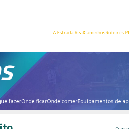
A Estrada Real
Caminhos
Roteiros P
Diamantes
Diamante
Novo
Novo
Velho
Velho
Sabarabuçu
Sabarabu
OS
que fazer
Onde ficar
Onde comer
Equipamentos de ap
ito
Compar