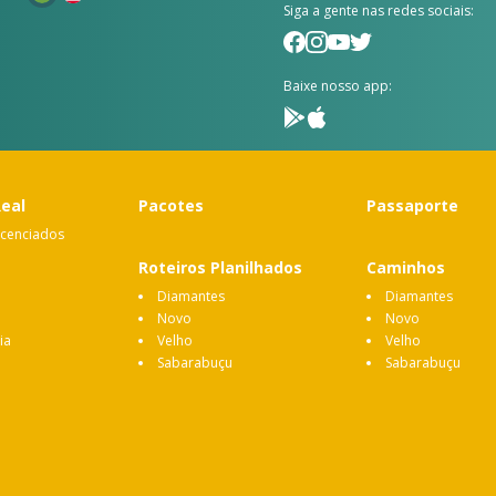
Siga a gente nas redes sociais:
Baixe nosso app:
Real
Pacotes
Passaporte
icenciados
Roteiros Planilhados
Caminhos
Diamantes
Diamantes
Novo
Novo
ia
Velho
Velho
Sabarabuçu
Sabarabuçu