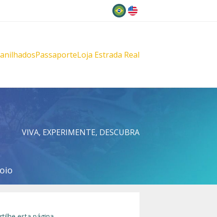
Idioma
lanilhados
Passaporte
Loja Estrada Real
s
çu
VIVA, EXPERIMENTE, DESCUBRA
oio
tilhe esta página