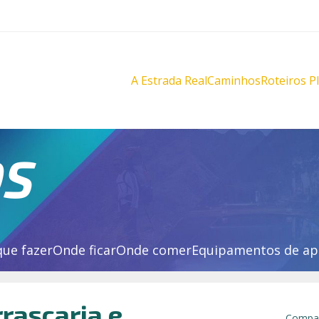
A Estrada Real
Caminhos
Roteiros P
Diamantes
Diamante
Novo
Novo
Velho
Velho
Sabarabuçu
Sabarabu
OS
que fazer
Onde ficar
Onde comer
Equipamentos de ap
rascaria e
Compar