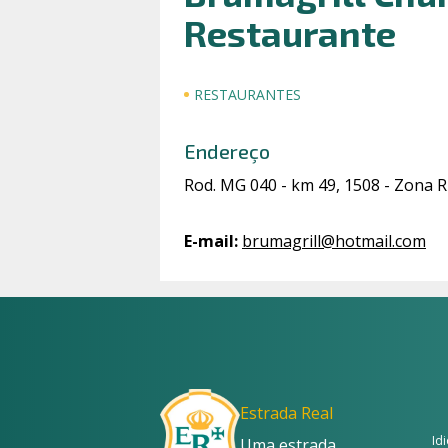
Restaurante
RESTAURANTES
Endereço
Rod. MG 040 - km 49, 1508 - Zona 
E-mail
:
brumagrill@hotmail.com
Estrada Real
Id
Uma estrada,