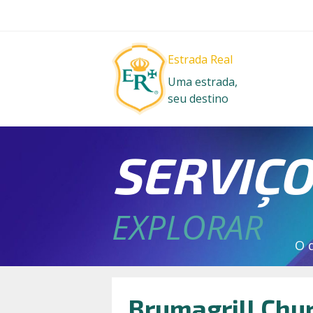
Estrada Real
Uma estrada,
seu destino
SERVIÇ
EXPLORAR
O 
Brumagrill Chur