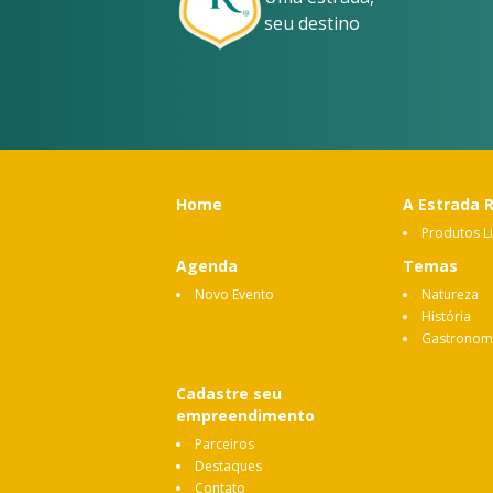
seu destino
Home
A Estrada 
Produtos L
Agenda
Temas
Novo Evento
Natureza
História
Gastronom
Cadastre seu
empreendimento
Parceiros
Destaques
Contato