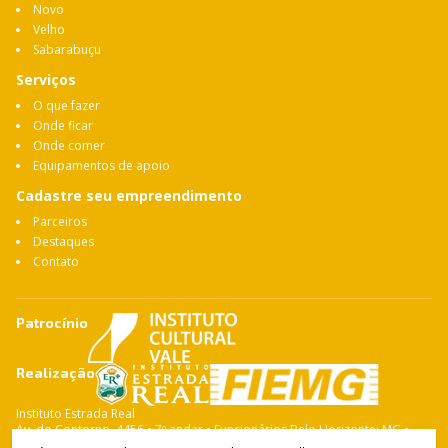
Novo
Velho
Sabarabuçu
Serviços
O que fazer
Onde ficar
Onde comer
Equipamentos de apoio
Cadastre seu empreendimento
Parceiros
Destaques
Contato
Patrocínio
Realização
Instituto Estrada Real
Av. do Contorno, 4456 • 7º andar • Funcionários Belo Horizonte: MG •
CEP: 30.110-028 Fone: 31 3263-4765