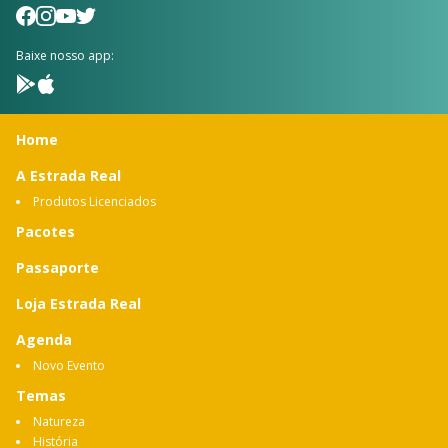
Baixe nosso app:
Home
A Estrada Real
Produtos Licenciados
Pacotes
Passaporte
Loja Estrada Real
Agenda
Novo Evento
Temas
Natureza
História