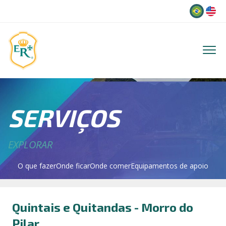
Idioma
SERVIÇOS
EXPLORAR
O que fazer
Onde ficar
Onde comer
Equipamentos de apoio
Quintais e Quitandas - Morro do
Pilar