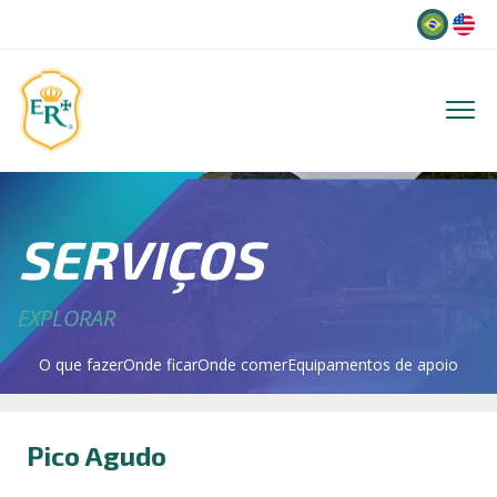
Idioma
SERVIÇOS
EXPLORAR
O que fazer
Onde ficar
Onde comer
Equipamentos de apoio
Pico Agudo