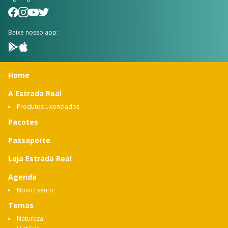
Baixe nosso app:
Home
A Estrada Real
Produtos Licenciados
Pacotes
Passaporte
Loja Estrada Real
Agenda
Novo Evento
Temas
Natureza