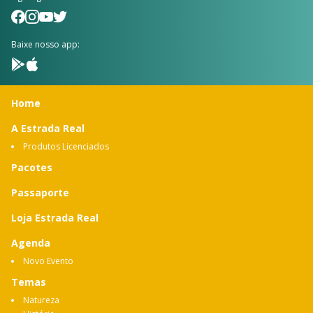
Baixe nosso app:
Home
A Estrada Real
Produtos Licenciados
Pacotes
Passaporte
Loja Estrada Real
Agenda
Novo Evento
Temas
Natureza